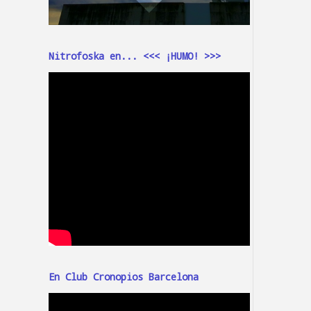
Nitrofoska en... <<< ¡HUMO! >>>
En Club Cronopios Barcelona