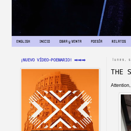
ENGLISH
INICIO
OBRA y VENTA
POESÍA
RELATOS
¡NUEVO VÍDEO-POEMARIO! ➡️➡️➡️
lunes, 
THE 
Attention,