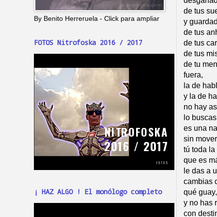
desganado
de tus su
By Benito Herreruela - Click para ampliar
y guardad
de tus an
FOTOS Nitrofoska 2016 / 2017
de tus ca
de tus mi
de tu men
fuera,
la de hab
y la de h
no hay as
lo buscas
es una na
sin mover
tú toda l
que es m
le das a u
cambias d
¡ HAZ ALGO ! El monólogo completo
qué guay,
y no has 
con destin