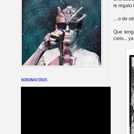
le regalo 
... o de o
Que teng
cielo... y
KORONAVIRUS