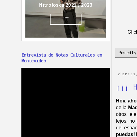
Clic
Posted b
Entrevista de Notas Culturales en
Montevideo
viernes
¡¡¡ 
Hoy, aho
de la
Mad
otros el
lejos, no
del espac
puedas!
b