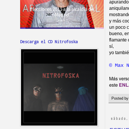
apurando 
aniquilan
mostrando
y más coc
un poco c
bueno, en
flamante 
Descarga el CD Nitrofoska
sí,
yo tambié
© Max 
Más verso
este
ENL
Posted b
sábado,