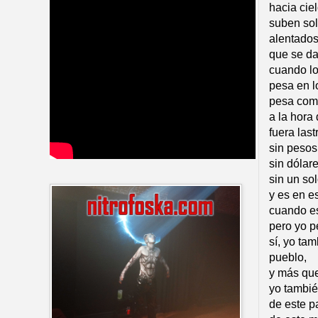
hacia cie
suben sol
alentado
que se da
cuando lo
pesa en l
pesa com
a la hora
fuera last
sin pesos
sin dólare
sin un so
y es en e
cuando es
pero yo p
sí, yo ta
pueblo,
y más que
yo tambié
de este p