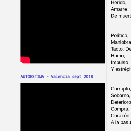
Herido,
Amarre
De muer
Política,
Maniobra
Tacto, D
Humo,
Impulso
Y estrépi
AUTOESTIMA - Valencia sept 2018
Corrupto
Soborno,
Deterioro
Compra,
Corazón 
A la bas