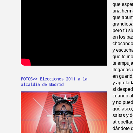
que esper
una hermo
que apunt
grandiosa
pero tú 
en los pas
chocando 
y escuch
que te in
te empujan
llegadas 
en guari
FOTOS>> Elecciones 2011 a la
y apretad
alcaldía de Madrid
si desped
cuando al
y no pued
qué asco,
saltas y 
atropella
dándote d