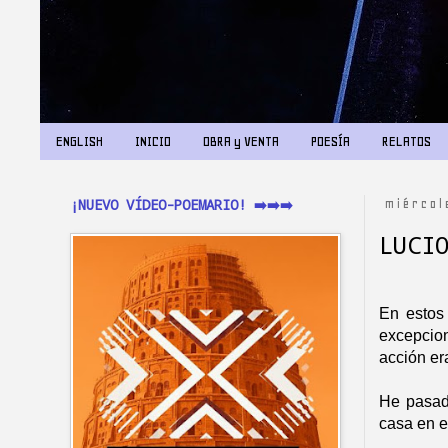
ENGLISH
INICIO
OBRA y VENTA
POESÍA
RELATOS
¡NUEVO VÍDEO-POEMARIO! ➡️➡️➡️
miércol
LUCI
En estos
excepcio
acción er
He pasad
casa en el