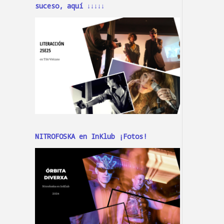
suceso, aquí ↓↓↓↓↓
NITROFOSKA en InKlub ¡Fotos!