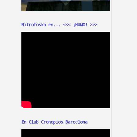
Nitrofoska en... <<< ¡HUMO! >>>
En Club Cronopios Barcelona