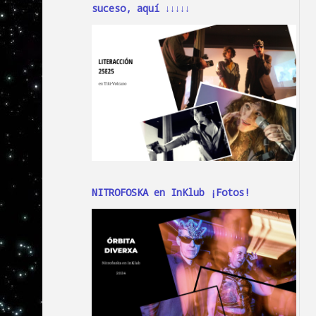
suceso, aquí ↓↓↓↓↓
NITROFOSKA en InKlub ¡Fotos!