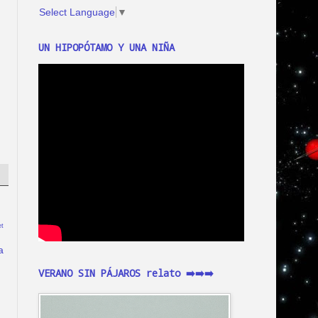
Select Language
▼
UN HIPOPÓTAMO Y UNA NIÑA
t
a
VERANO SIN PÁJAROS relato ➡️➡️➡️