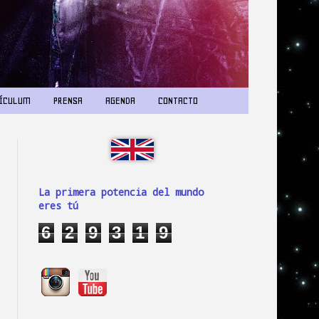
ÍCULUM
PRENSA
AGENDA
CONTACTO
La primera potencia del mundo
eres tú
6
2
9
3
1
9