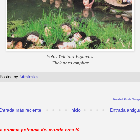
Foto: Yukihiro Fujimura
Click para ampliar
Posted by
Nitrofoska
Related Posts Widge
Entrada más reciente
Inicio
Entrada antigu
a primera potencia del mundo eres tú