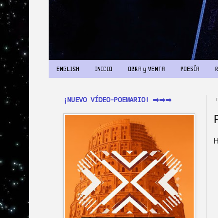
ENGLISH
INICIO
OBRA y VENTA
POESÍA
¡NUEVO VÍDEO-POEMARIO! ➡️➡️➡️
H