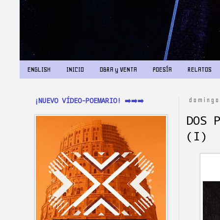
ENGLISH
INICIO
OBRA y VENTA
POESÍA
RELATOS
¡NUEVO VÍDEO-POEMARIO! ➡️➡️➡️
domingo
DOS 
(I)