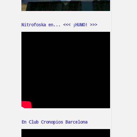
Nitrofoska en... <<< ¡HUMO! >>>
En Club Cronopios Barcelona