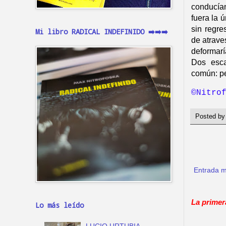
conducían
fuera la ú
sin regre
Mi libro RADICAL INDEFINIDO ➡️➡️➡️
de atrave
deformarí
Dos esca
común: pe
©
Nitro
Posted b
Entrada m
La primer
Lo más leído
LUCIO URTUBIA