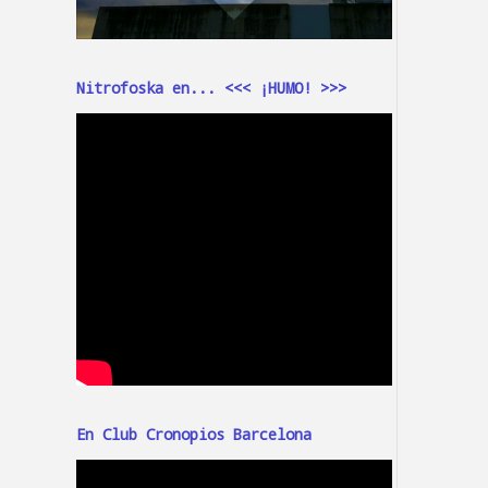
Nitrofoska en... <<< ¡HUMO! >>>
En Club Cronopios Barcelona