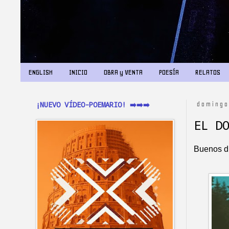
ENGLISH
INICIO
OBRA y VENTA
POESÍA
RELATOS
¡NUEVO VÍDEO-POEMARIO! ➡️➡️➡️
domingo
EL D
Buenos dí