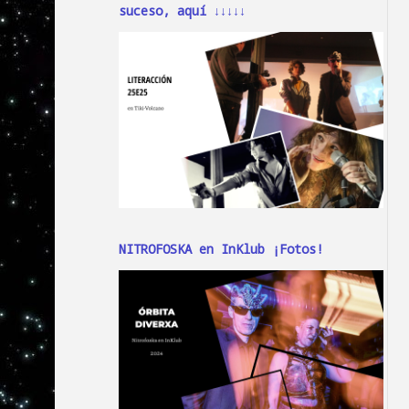
suceso, aquí ↓↓↓↓↓
NITROFOSKA en InKlub ¡Fotos!