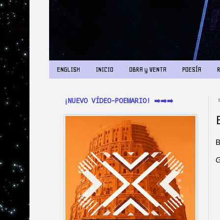
ENGLISH
INICIO
OBRA y VENTA
POESÍA
¡NUEVO VÍDEO-POEMARIO! ➡️➡️➡️
G