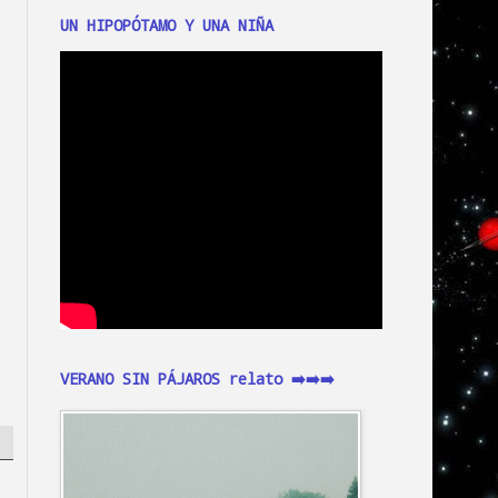
UN HIPOPÓTAMO Y UNA NIÑA
VERANO SIN PÁJAROS relato ➡️➡️➡️