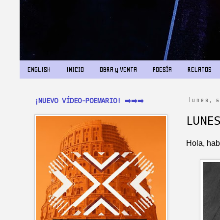
ENGLISH
INICIO
OBRA y VENTA
POESÍA
RELATOS
¡NUEVO VÍDEO-POEMARIO! ➡️➡️➡️
lunes, 
LUNE
Hola, hab