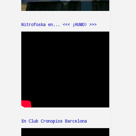
Nitrofoska en... <<< ¡HUMO! >>>
En Club Cronopios Barcelona