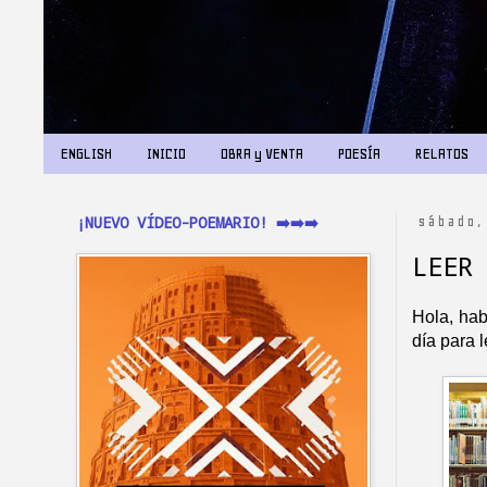
ENGLISH
INICIO
OBRA y VENTA
POESÍA
RELATOS
¡NUEVO VÍDEO-POEMARIO! ➡️➡️➡️
sábado,
LEER
Hola, hab
día para l