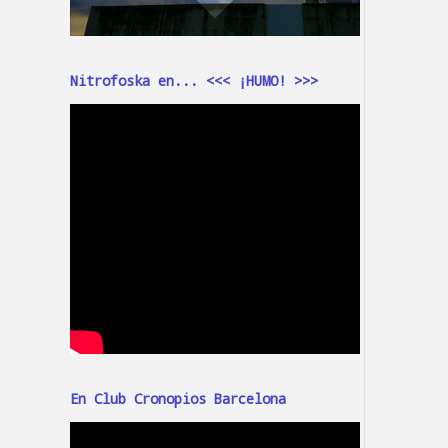
Nitrofoska en... <<< ¡HUMO! >>>
En Club Cronopios Barcelona