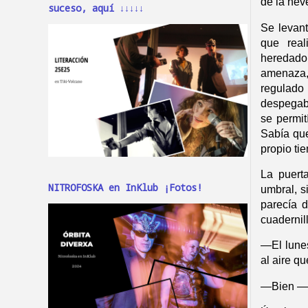
de la nev
suceso, aquí ↓↓↓↓↓
Se levant
que real
heredado
amenaza,
regulado 
despegaba
se permit
Sabía que
propio ti
La puerta
NITROFOSKA en InKlub ¡Fotos!
umbral, s
parecía 
cuadernil
—
El lune
al aire q
—
Bien —r