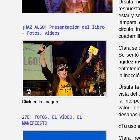
Úrsula n
respuesta
estar y s
lámpara 
¡HAZ ALGO! Presentación del libro
círculo i
- Fotos, vídeos
cuadernil
Clara se 
Se sentó 
rigidez i
entreteni
la inacció
Úrsula la
vista del
la interp
Click en la imagen
valor d
desapasio
27E: FOTOS, EL VÍDEO, EL
MANIFIESTO
«Tu uso es
Clara r