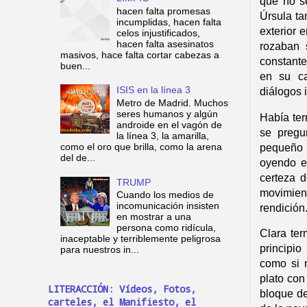
que no se
hacen falta promesas
Úrsula ta
incumplidas, hacen falta
exterior 
celos injustificados,
hacen falta asesinatos
rozaban 
masivos, hace falta cortar cabezas a
constante
buen...
en su ca
ISIS en la línea 3
diálogos 
Metro de Madrid. Muchos
seres humanos y algún
Había ter
androide en el vagón de
se pregu
la línea 3, la amarilla,
pequeño 
como el oro que brilla, como la arena
del de...
oyendo e
certeza d
TRUMP
movimie
Cuando los medios de
incomunicación insisten
rendición
en mostrar a una
persona como ridícula,
Clara ter
inaceptable y terriblemente peligrosa
principio
para nuestros in...
como si 
plato con
LITERACCIÓN: Vídeos, Fotos,
bloque de 
carteles, el Manifiesto, el