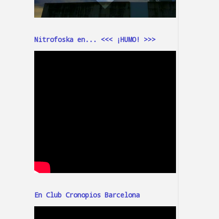
Nitrofoska en... <<< ¡HUMO! >>>
En Club Cronopios Barcelona