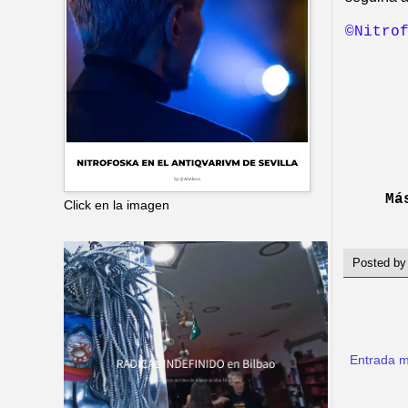
©
Nitro
Má
Click en la imagen
Posted b
Entrada m