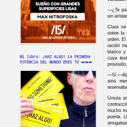
—
¿Te pa
sin arist
Clara no
sobre la 
orden. El
ración me
blanco y
Mi libro: ¡HAZ ALGO! LA PRIMERA
cuya text
POTENCIA DEL MUNDO ERES TÚ ➡️➡️➡️
provisión
—
Sí —dij
sino me
reservaba
Úrsula a
contracc
mucho más
puerta. 
arrugaban