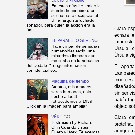
En estos días he tenido la
suerte de conocer a un
ser humano excepcional.
Un anarquista luchador,
soñador, para quien la acción era la
Clara esp
úni...
echara e
EL PARALELO SERENO
impuesto
Hace un par de semanas
Úrsula; e
humanoides recibí una
Úrsula vig
misteriosa llamada que
me citaba en la nebulosa
del Dédalo. “Tengo información
El apart
confidencial so...
Las pared
muebles,
Máquina del tiempo
diseñados
Atentos, mis amados
seres humanos, esta
sin ser vi
noche a las 3
había lug
retrocedemos a 1939.
objeto so
Click en la imagen para ampliar
VÉRTIGO
Clara em
Ilustración by Richard-
proteína,
Chin Cuando vistes
aunque ca
Cuero y látex, Te acercas