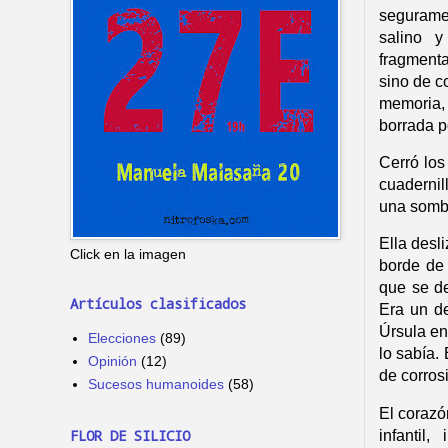
seguramen
salino 
fragmenta
sino de c
memoria, 
borrada p
Cerró los
cuaderni
una sombr
Ella desl
Click en la imagen
borde de 
que se de
Artículos clasificados
Era un de
Úrsula en
Elecciones
(89)
lo sabía.
Opinión
(12)
de corros
Sucesos humanoides
(58)
El corazó
FLOR DE SILICIO
infantil