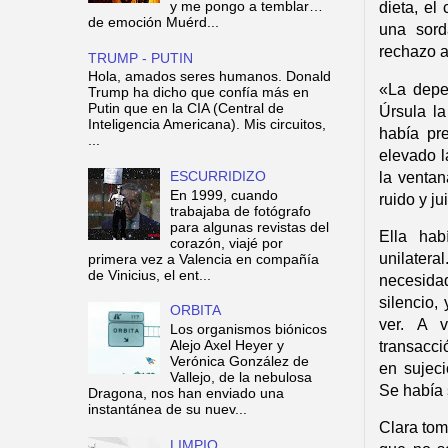
y me pongo a temblar…
dieta, el
de emoción Muérd...
una sord
rechazo a
TRUMP - PUTIN
Hola, amados seres humanos. Donald
«La depe
Trump ha dicho que confía más en
Putin que en la CIA (Central de
Úrsula la
Inteligencia Americana). Mis circuitos,
había pr
...
elevado l
la ventan
ESCURRIDIZO
En 1999, cuando
ruido y ju
trabajaba de fotógrafo
para algunas revistas del
Ella hab
corazón, viajé por
unilatera
primera vez a Valencia en compañía
de Vinicius, el ent...
necesidad
silencio,
ORBITA
ver. A v
Los organismos biónicos
transacc
Alejo Axel Heyer y
Verónica González de
en sujec
Vallejo, de la nebulosa
Se había 
Dragona, nos han enviado una
instantánea de su nuev...
Clara tom
LIMPIO