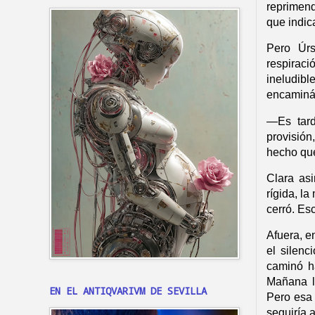
reprimend
que indica
Pero Úrs
respira
ineludi
encaminán
—
Es tar
provisión
hecho que
Clara asi
rígida, l
cerró. Es
Afuera, en
el silenc
caminó ha
Mañana la
EN EL ANTIQVARIVM DE SEVILLA
Pero esa 
seguiría a