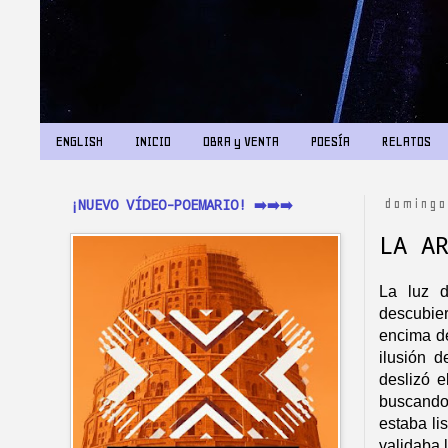
ENGLISH
INICIO
OBRA y VENTA
POESÍA
RELATOS
¡NUEVO VÍDEO-POEMARIO! ➡️➡️➡️
domingo
LA A
La luz d
descubier
encima de
ilusión 
deslizó e
buscando
estaba li
validaba 