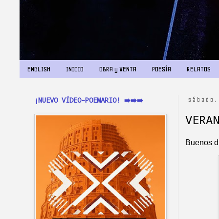
ENGLISH
INICIO
OBRA y VENTA
POESÍA
RELATOS
¡NUEVO VÍDEO-POEMARIO! ➡️➡️➡️
sábado,
VERA
Buenos d