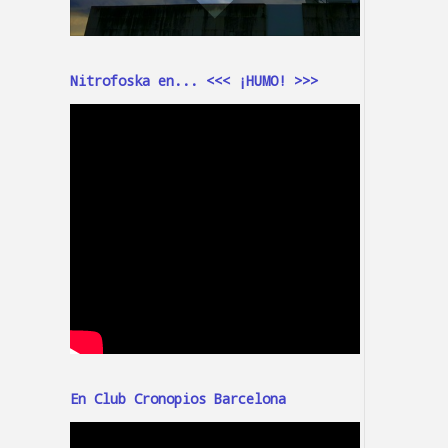
Nitrofoska en... <<< ¡HUMO! >>>
En Club Cronopios Barcelona