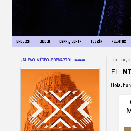
ENGLISH
INICIO
OBRA y VENTA
POESÍA
RELATOS
¡NUEVO VÍDEO-POEMARIO! ➡️➡️➡️
domingo
EL M
Hola, hum