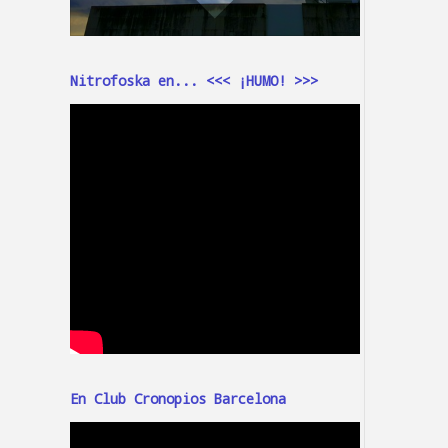
Nitrofoska en... <<< ¡HUMO! >>>
En Club Cronopios Barcelona