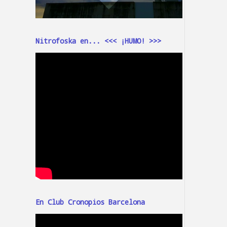
Nitrofoska en... <<< ¡HUMO! >>>
En Club Cronopios Barcelona