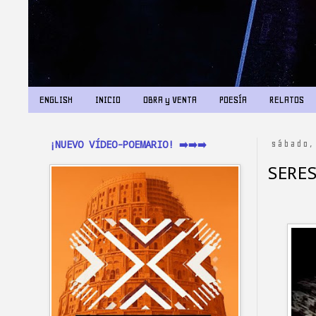
ENGLISH
INICIO
OBRA y VENTA
POESÍA
RELATOS
¡NUEVO VÍDEO-POEMARIO! ➡️➡️➡️
sábado,
SERE