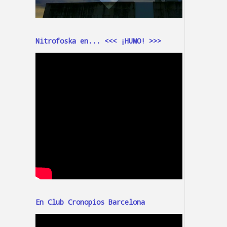
Nitrofoska en... <<< ¡HUMO! >>>
En Club Cronopios Barcelona