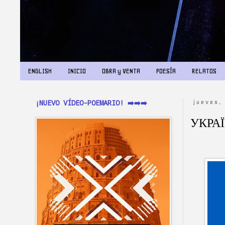
ENGLISH
INICIO
OBRA y VENTA
POESÍA
RELATOS
¡NUEVO VÍDEO-POEMARIO! ➡️➡️➡️
jueves,
УКРА