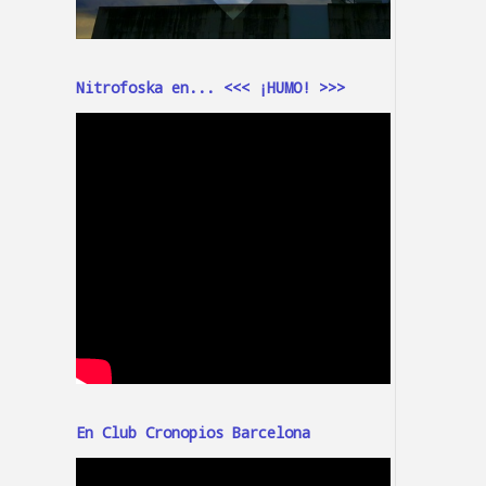
Nitrofoska en... <<< ¡HUMO! >>>
En Club Cronopios Barcelona