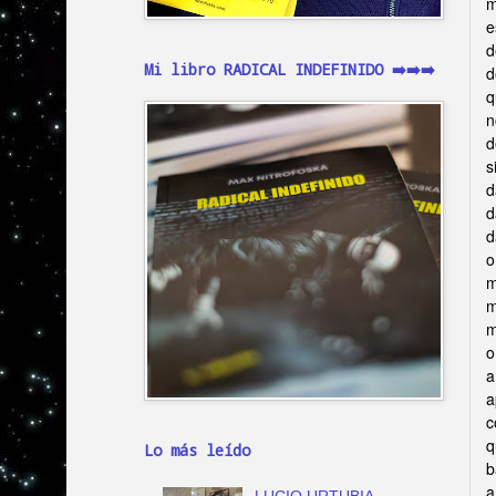
m
e
d
Mi libro RADICAL INDEFINIDO ➡️➡️➡️
d
q
n
d
s
d
d
d
o
m
m
m
o
a
a
c
q
Lo más leído
b
a
LUCIO URTUBIA