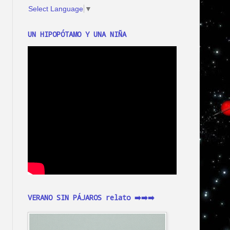
Select Language
▼
UN HIPOPÓTAMO Y UNA NIÑA
VERANO SIN PÁJAROS relato ➡️➡️➡️