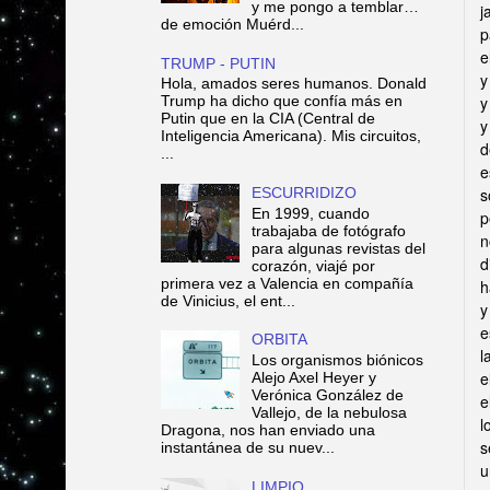
y me pongo a temblar…
j
de emoción Muérd...
p
e
TRUMP - PUTIN
y
Hola, amados seres humanos. Donald
Trump ha dicho que confía más en
y
Putin que en la CIA (Central de
y
Inteligencia Americana). Mis circuitos,
d
...
e
ESCURRIDIZO
s
En 1999, cuando
p
trabajaba de fotógrafo
n
para algunas revistas del
d
corazón, viajé por
primera vez a Valencia en compañía
h
de Vinicius, el ent...
y
e
ORBITA
l
Los organismos biónicos
e
Alejo Axel Heyer y
Verónica González de
e
Vallejo, de la nebulosa
l
Dragona, nos han enviado una
s
instantánea de su nuev...
u
LIMPIO