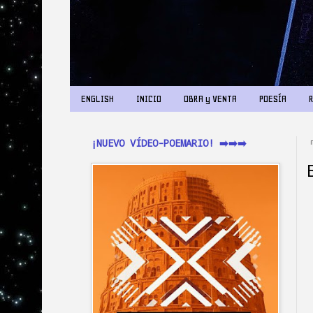
ENGLISH
INICIO
OBRA y VENTA
POESÍA
¡NUEVO VÍDEO-POEMARIO! ➡️➡️➡️