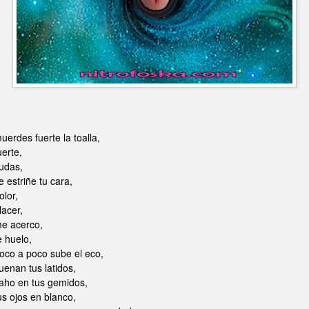
uerdes fuerte la toalla,
uerte,
udas,
e estriñe tu cara,
olor,
lacer,
e acerco,
e huelo,
oco a poco sube el eco,
uenan tus latidos,
aho en tus gemidos,
us ojos en blanco,