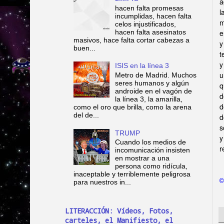
a
hacen falta promesas
l
incumplidas, hacen falta
m
celos injustificados,
hacen falta asesinatos
e
masivos, hace falta cortar cabezas a
y
buen...
t
y
ISIS en la línea 3
u
Metro de Madrid. Muchos
seres humanos y algún
q
androide en el vagón de
d
la línea 3, la amarilla,
d
como el oro que brilla, como la arena
del de...
d
s
TRUMP
y
Cuando los medios de
r
incomunicación insisten
en mostrar a una
persona como ridícula,
inaceptable y terriblemente peligrosa
©
para nuestros in...
LITERACCIÓN: Vídeos, Fotos,
carteles, el Manifiesto, el