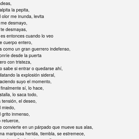
adeas,
alpita la pepita,
l olor me inunda, levita
 me desmayo,
 te desmayas,
 es entonces cuando lo veo
e cuerpo entero,
s como un gran guerrero indefenso,
onríe desde la puerta
ero con tristeza,
o sabe si entrar o quedarse ahí,
ilatando la explosión sideral,
aciendo suyo el momento,
 finalmente sí, lo hace,
stalla, lo saca todo,
a tensión, el deseo,
l miedo,
l grito inmenso,
o retuerce,
e convierte en un párpado que mueve sus alas,
na mariposa herida, tiembla, se estremece,