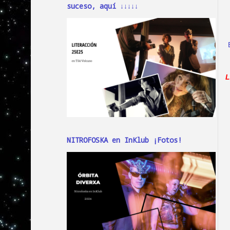
suceso, aquí ↓↓↓↓↓
L
NITROFOSKA en InKlub ¡Fotos!