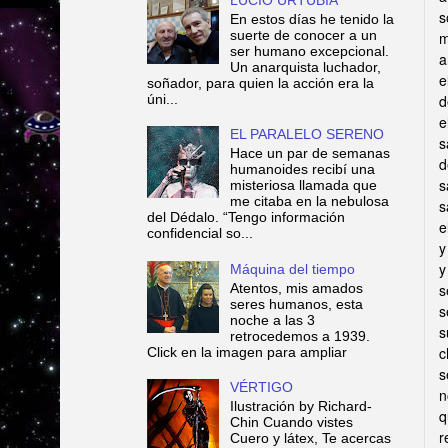
s
En estos días he tenido la
suerte de conocer a un
m
ser humano excepcional.
a
Un anarquista luchador,
e
soñador, para quien la acción era la
úni...
d
e
EL PARALELO SERENO
s
Hace un par de semanas
d
humanoides recibí una
s
misteriosa llamada que
me citaba en la nebulosa
s
del Dédalo. “Tengo información
e
confidencial so...
y
y
Máquina del tiempo
Atentos, mis amados
s
seres humanos, esta
s
noche a las 3
s
retrocedemos a 1939.
c
Click en la imagen para ampliar
s
VÉRTIGO
n
Ilustración by Richard-
q
Chin Cuando vistes
r
Cuero y látex, Te acercas