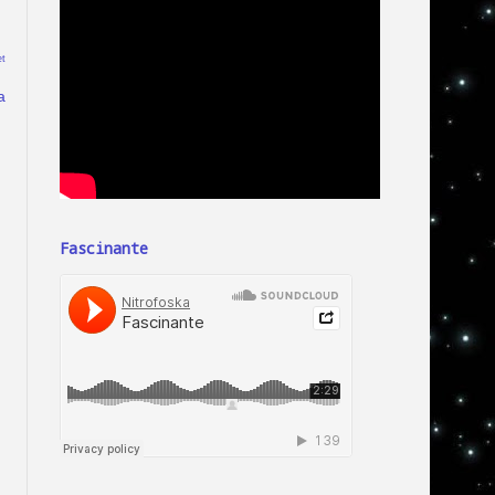
t
a
Fascinante