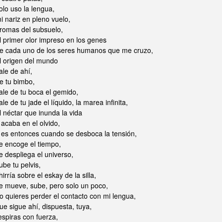
olo uso la lengua,
i nariz en pleno vuelo,
romas del subsuelo,
l primer olor impreso en los genes
e cada uno de los seres humanos que me cruzo,
l origen del mundo
ale de ahí,
e tu bimbo,
ale de tu boca el gemido,
ale de tu jade el líquido, la marea infinita,
l néctar que inunda la vida
 acaba en el olvido,
 es entonces cuando se desboca la tensión,
e encoge el tiempo,
e despliega el universo,
ube tu pelvis,
hirría sobre el eskay de la silla,
e mueve, sube, pero solo un poco,
o quieres perder el contacto con mi lengua,
ue sigue ahí, dispuesta, tuya,
espiras con fuerza,