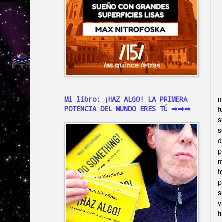
m
Mi libro: ¡HAZ ALGO! LA PRIMERA
POTENCIA DEL MUNDO ERES TÚ ➡️➡️➡️
f
s
s
d
p
m
t
p
s
v
t