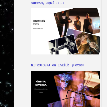
suceso, aquí ↓↓↓↓↓
NITROFOSKA en InKlub ¡Fotos!