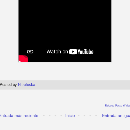
Posted by
Nitrofoska
Related Posts Widge
Entrada más reciente
Inicio
Entrada antigu