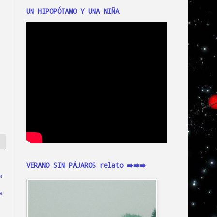
UN HIPOPÓTAMO Y UNA NIÑA
VERANO SIN PÁJAROS relato ➡️➡️➡️
t
a