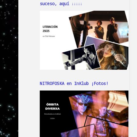
suceso, aquí ↓↓↓↓↓
NITROFOSKA en InKlub ¡Fotos!