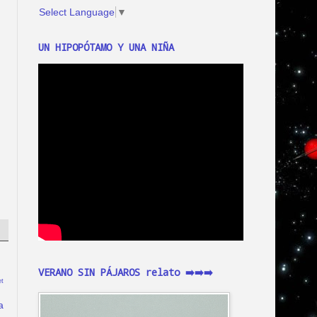
Select Language
▼
UN HIPOPÓTAMO Y UNA NIÑA
VERANO SIN PÁJAROS relato ➡️➡️➡️
t
a