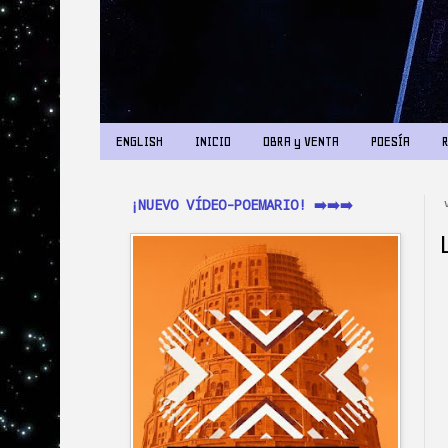
ENGLISH
INICIO
OBRA y VENTA
POESÍA
¡NUEVO VÍDEO-POEMARIO! ➡️➡️➡️