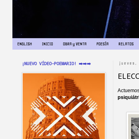
ENGLISH
INICIO
OBRA y VENTA
POESÍA
RELATOS
¡NUEVO VÍDEO-POEMARIO! ➡️➡️➡️
jueves,
ELEC
Actuemos 
psiquiátr