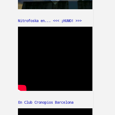
Nitrofoska en... <<< ¡HUMO! >>>
En Club Cronopios Barcelona