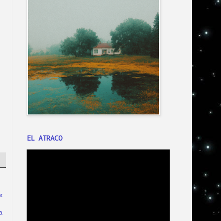
EL ATRACO
t
a