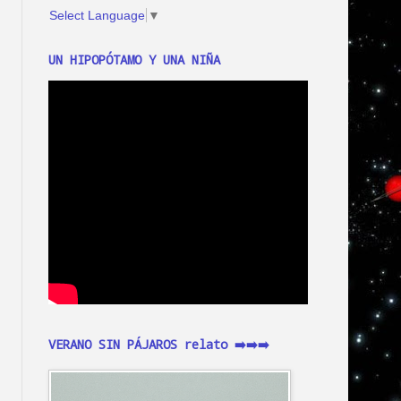
Select Language
▼
UN HIPOPÓTAMO Y UNA NIÑA
VERANO SIN PÁJAROS relato ➡️➡️➡️