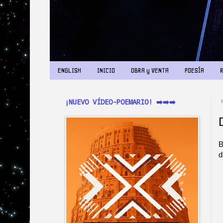
ENGLISH
INICIO
OBRA y VENTA
POESÍA
¡NUEVO VÍDEO-POEMARIO! ➡️➡️➡️
B
d