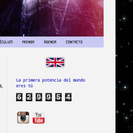
ÍCULUM
PRENSA
AGENDA
CONTACTO
La primera potencia del mundo
eres tú
i,
6
2
9
9
5
4