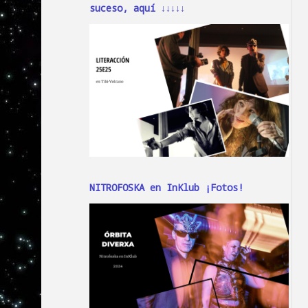
suceso, aquí ↓↓↓↓↓
NITROFOSKA en InKlub ¡Fotos!