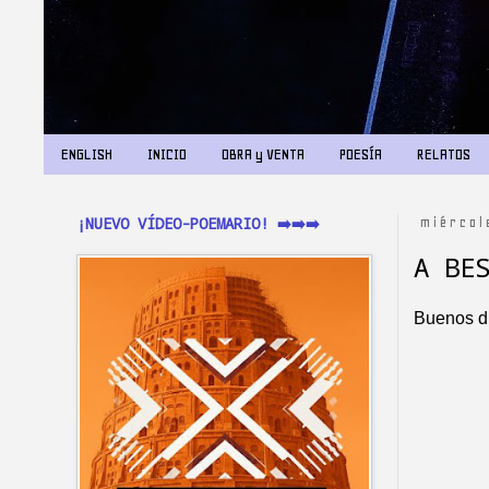
ENGLISH
INICIO
OBRA y VENTA
POESÍA
RELATOS
¡NUEVO VÍDEO-POEMARIO! ➡️➡️➡️
miércol
A BE
Buenos dí