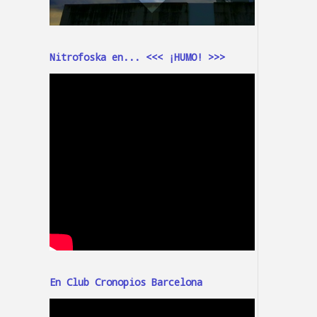
Nitrofoska en... <<< ¡HUMO! >>>
En Club Cronopios Barcelona