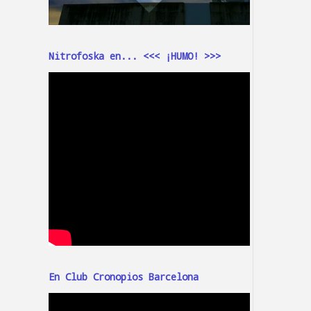
Nitrofoska en... <<< ¡HUMO! >>>
En Club Cronopios Barcelona