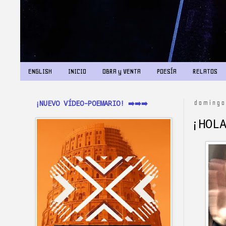
ENGLISH
INICIO
OBRA y VENTA
POESÍA
RELATOS
¡NUEVO VÍDEO-POEMARIO! ➡️➡️➡️
domingo
¡HOL