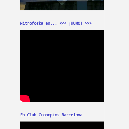
Nitrofoska en... <<< ¡HUMO! >>>
En Club Cronopios Barcelona