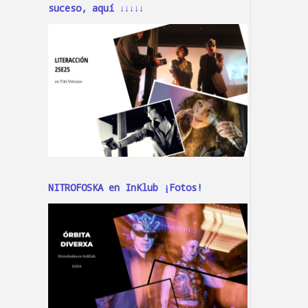
suceso, aquí ↓↓↓↓↓
NITROFOSKA en InKlub ¡Fotos!