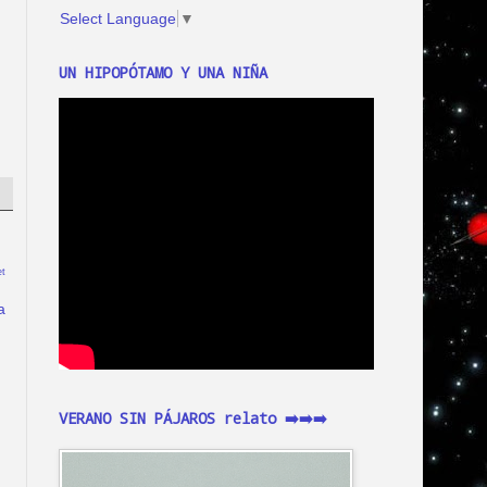
Select Language
▼
UN HIPOPÓTAMO Y UNA NIÑA
t
a
VERANO SIN PÁJAROS relato ➡️➡️➡️