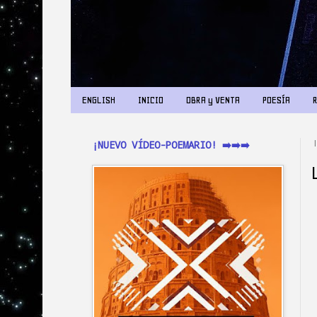
ENGLISH
INICIO
OBRA y VENTA
POESÍA
¡NUEVO VÍDEO-POEMARIO! ➡️➡️➡️