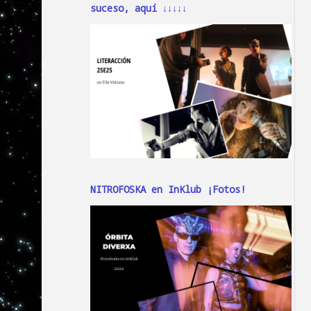
suceso, aquí ↓↓↓↓↓
NITROFOSKA en InKlub ¡Fotos!