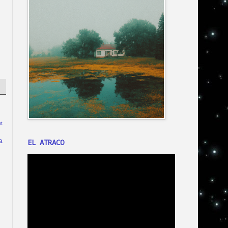
t
a
EL ATRACO