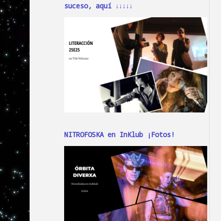
suceso, aquí ↓↓↓↓↓
NITROFOSKA en InKlub ¡Fotos!