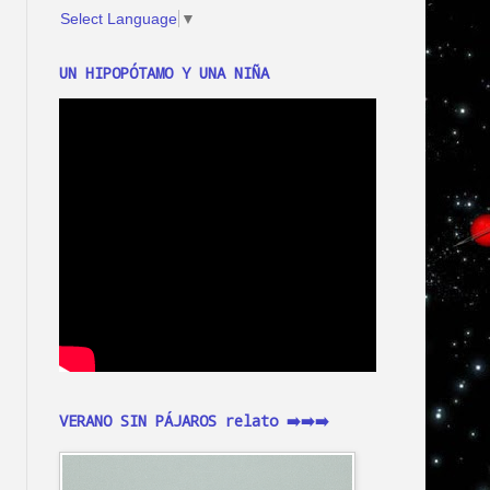
Select Language
▼
UN HIPOPÓTAMO Y UNA NIÑA
VERANO SIN PÁJAROS relato ➡️➡️➡️