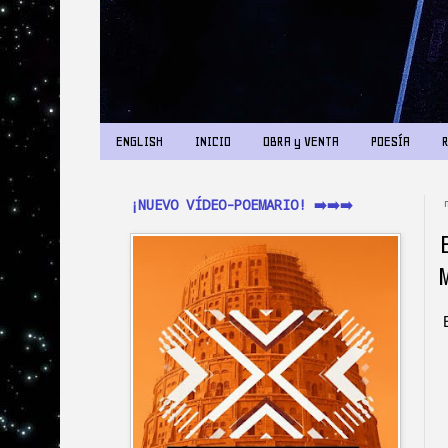
ENGLISH
INICIO
OBRA y VENTA
POESÍA
¡NUEVO VÍDEO-POEMARIO! ➡️➡️➡️
E