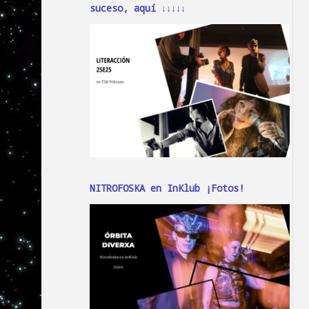
suceso, aquí ↓↓↓↓↓
NITROFOSKA en InKlub ¡Fotos!