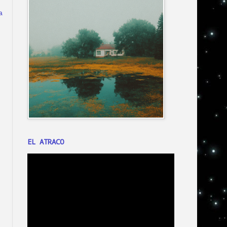
a
EL ATRACO