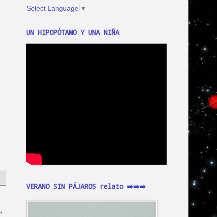
Select Language
▼
UN HIPOPÓTAMO Y UNA NIÑA
VERANO SIN PÁJAROS relato ➡️➡️➡️
t