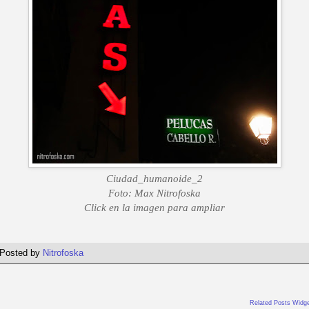
Ciudad_humanoide_2
Foto: Max Nitrofoska
Click en la imagen para ampliar
Posted by
Nitrofoska
Related Posts Widge