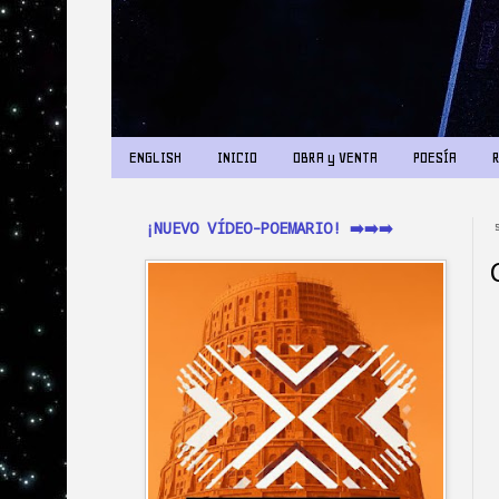
ENGLISH
INICIO
OBRA y VENTA
POESÍA
¡NUEVO VÍDEO-POEMARIO! ➡️➡️➡️