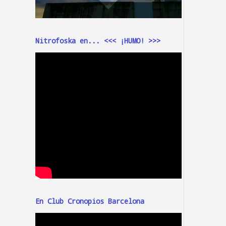
Nitrofoska en... <<< ¡HUMO! >>>
En Club Cronopios Barcelona