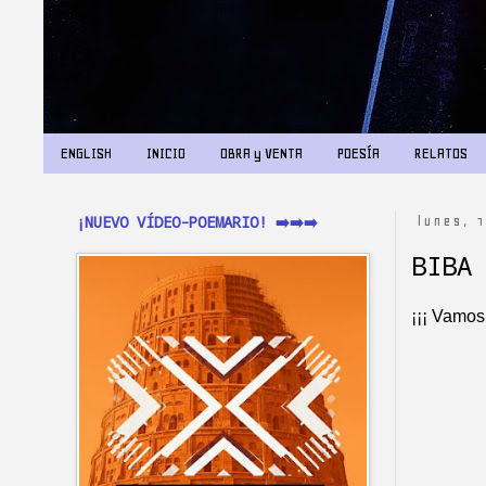
ENGLISH
INICIO
OBRA y VENTA
POESÍA
RELATOS
¡NUEVO VÍDEO-POEMARIO! ➡️➡️➡️
lunes, 
BIBA
¡¡¡ Vamo