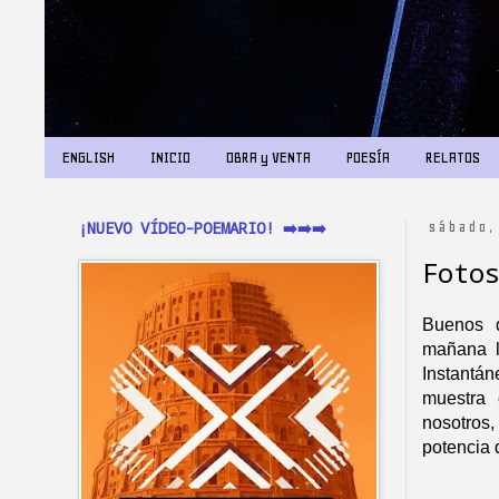
ENGLISH
INICIO
OBRA y VENTA
POESÍA
RELATOS
¡NUEVO VÍDEO-POEMARIO! ➡️➡️➡️
sábado,
Foto
Buenos 
mañana l
Instantán
muestra
nosotros
potencia 