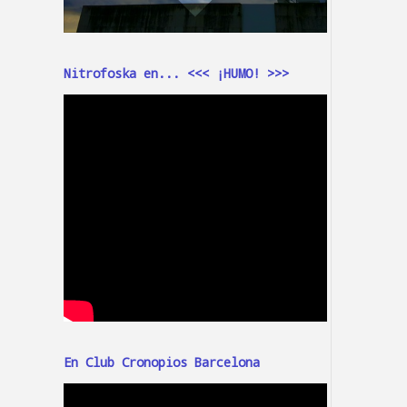
Nitrofoska en... <<< ¡HUMO! >>>
En Club Cronopios Barcelona