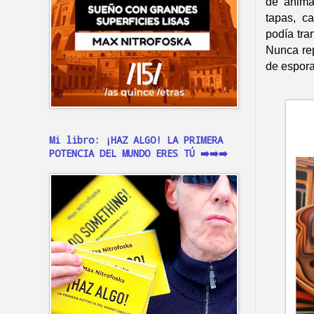
de animal
tapas, c
podía tr
Nunca rep
de espora
Mi libro: ¡HAZ ALGO! LA PRIMERA
POTENCIA DEL MUNDO ERES TÚ ➡️➡️➡️