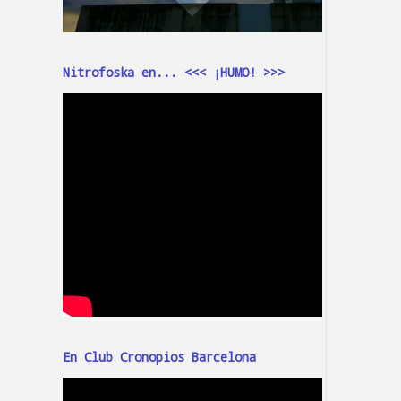
Nitrofoska en... <<< ¡HUMO! >>>
En Club Cronopios Barcelona