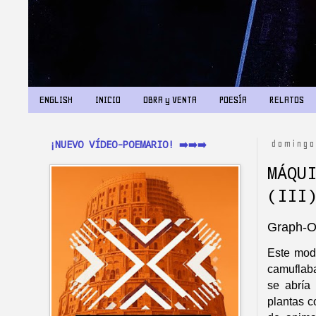
ENGLISH
INICIO
OBRA y VENTA
POESÍA
RELATOS
¡NUEVO VÍDEO-POEMARIO! ➡️➡️➡️
domingo
MÁQU
(III
Graph-
Este mode
camuflab
se abría 
plantas c