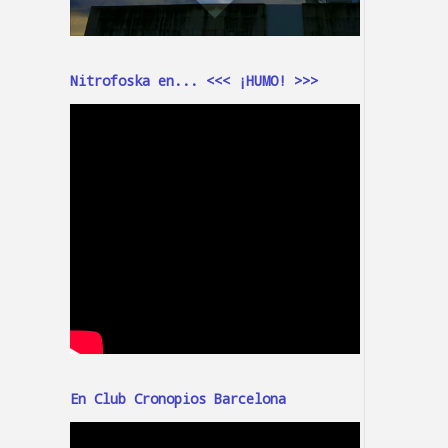
Nitrofoska en... <<< ¡HUMO! >>>
En Club Cronopios Barcelona