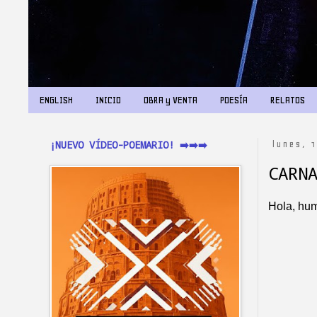
ENGLISH
INICIO
OBRA y VENTA
POESÍA
RELATOS
¡NUEVO VÍDEO-POEMARIO! ➡️➡️➡️
lunes, 
CARN
Hola, hu