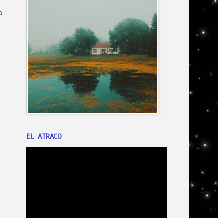
a
EL ATRACO