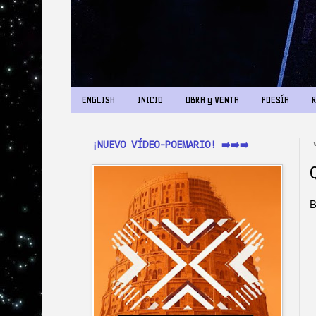
ENGLISH
INICIO
OBRA y VENTA
POESÍA
¡NUEVO VÍDEO-POEMARIO! ➡️➡️➡️
B