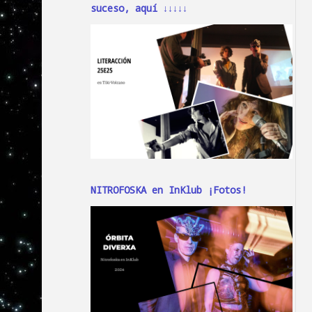
suceso, aquí ↓↓↓↓↓
NITROFOSKA en InKlub ¡Fotos!