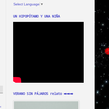
Select Language
▼
UN HIPOPÓTAMO Y UNA NIÑA
VERANO SIN PÁJAROS relato ➡️➡️➡️
t