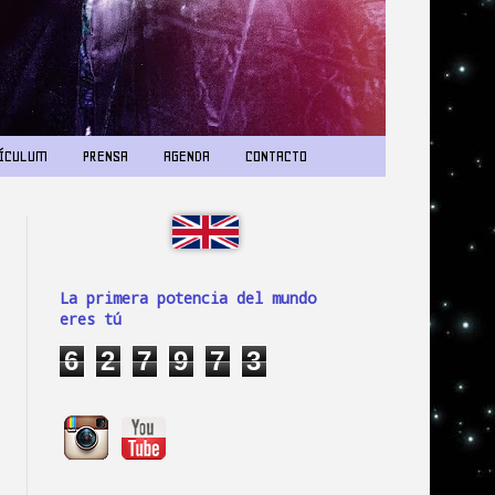
ÍCULUM
PRENSA
AGENDA
CONTACTO
La primera potencia del mundo
eres tú
6
2
7
9
7
3