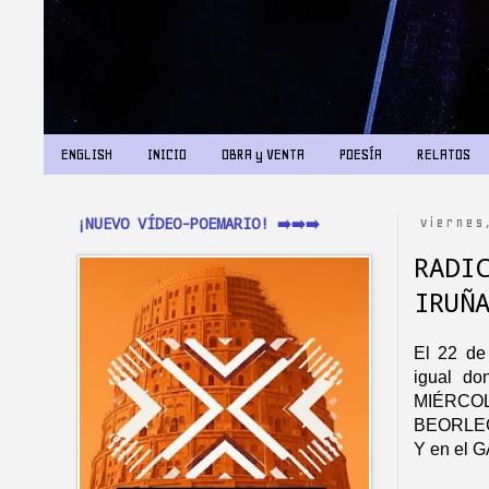
ENGLISH
INICIO
OBRA y VENTA
POESÍA
RELATOS
¡NUEVO VÍDEO-POEMARIO! ➡️➡️➡️
viernes
RADI
IRUÑ
El 22 de 
igual do
MIÉRC
BEORLEG
Y en el