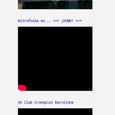
Nitrofoska en... <<< ¡HUMO! >>>
En Club Cronopios Barcelona