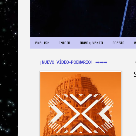
ENGLISH
INICIO
OBRA y VENTA
POESÍA
¡NUEVO VÍDEO-POEMARIO! ➡️➡️➡️