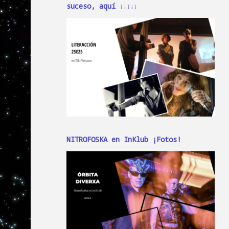
suceso, aquí ↓↓↓↓↓
NITROFOSKA en InKlub ¡Fotos!