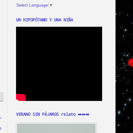
Select Language
▼
UN HIPOPÓTAMO Y UNA NIÑA
VERANO SIN PÁJAROS relato ➡️➡️➡️
t
a