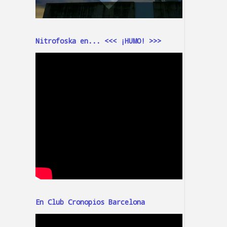
Nitrofoska en... <<< ¡HUMO! >>>
En Club Cronopios Barcelona