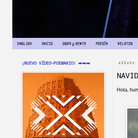
ENGLISH
INICIO
OBRA y VENTA
POESÍA
RELATOS
¡NUEVO VÍDEO-POEMARIO! ➡️➡️➡️
sábado,
NAVI
Hola, hu