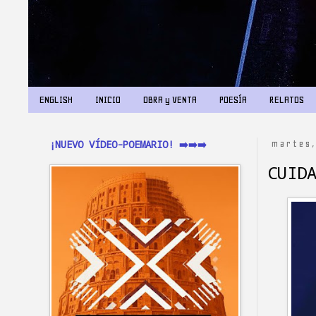
ENGLISH
INICIO
OBRA y VENTA
POESÍA
RELATOS
¡NUEVO VÍDEO-POEMARIO! ➡️➡️➡️
martes,
CUID