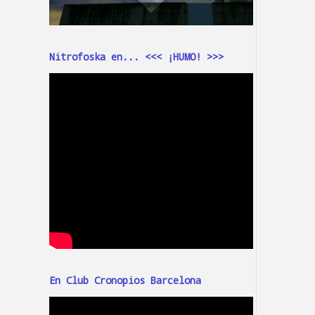
Nitrofoska en... <<< ¡HUMO! >>>
En Club Cronopios Barcelona