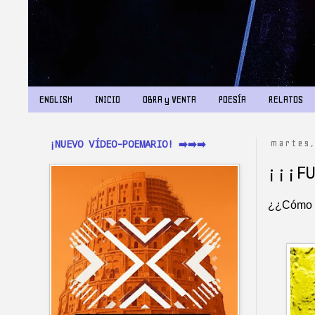
ENGLISH
INICIO
OBRA y VENTA
POESÍA
RELATOS
¡NUEVO VÍDEO-POEMARIO! ➡️➡️➡️
martes,
¡¡¡F
¿¿Cómo e