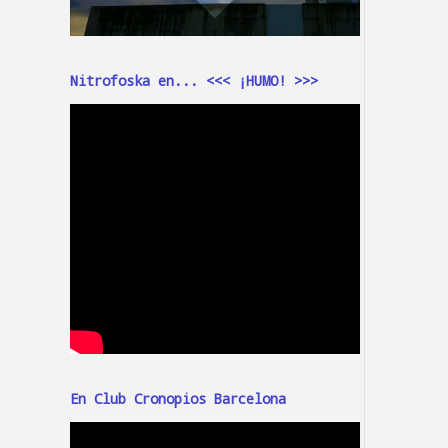
Nitrofoska en... <<< ¡HUMO! >>>
En Club Cronopios Barcelona