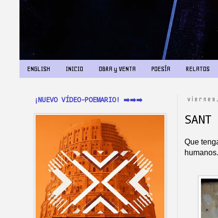
ENGLISH
INICIO
OBRA y VENTA
POESÍA
RELATOS
¡NUEVO VÍDEO-POEMARIO! ➡️➡️➡️
viernes
SANT
Que tenga
humanos