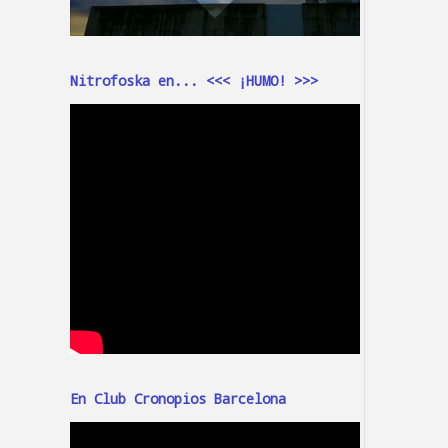
Nitrofoska en... <<< ¡HUMO! >>>
En Club Cronopios Barcelona