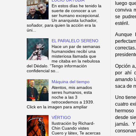
luego que
En estos días he tenido la
conviva m
suerte de conocer a un
ser humano excepcional.
se pudren
Un anarquista luchador,
estéril.
soñador, para quien la acción era la
úni...
Aunque 
EL PARALELO SERENO
perfectam
Hace un par de semanas
correcta
humanoides recibí una
president
misteriosa llamada que
me citaba en la nebulosa
Opción a,
del Dédalo. “Tengo información
confidencial so...
por ahí 
amando
l
Máquina del tiempo
saca de m
Atentos, mis amados
seres humanos, esta
Un
o
tiene
noche a las 3
retrocedemos a 1939.
cuatro
ex
Click en la imagen para ampliar
hermoso 
desde sie
VÉRTIGO
Ilustración by Richard-
jamás
. Y
Chin Cuando vistes
consonant
Cuero y látex, Te acercas