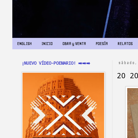
ENGLISH
INICIO
OBRA y VENTA
POESÍA
RELATOS
¡NUEVO VÍDEO-POEMARIO! ➡️➡️➡️
sábado,
20 2