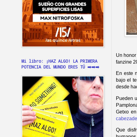
Un honor 
Mi libro: ¡HAZ ALGO! LA PRIMERA
fanzine 2
POTENCIA DEL MUNDO ERES TÚ ➡️➡️➡️
En este n
bajo el t
desde hac
Pueden us
Pamplona
Getxo en 
cabezade
Que disf
humanos.