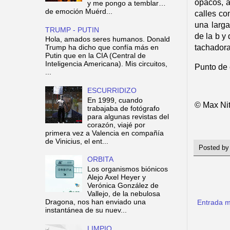
opacos, a
y me pongo a temblar…
de emoción Muérd...
calles co
una larg
TRUMP - PUTIN
de la b y 
Hola, amados seres humanos. Donald
tachador
Trump ha dicho que confía más en
Putin que en la CIA (Central de
Inteligencia Americana). Mis circuitos,
P
unto de
...
ESCURRIDIZO
En 1999, cuando
© Max Nit
trabajaba de fotógrafo
para algunas revistas del
corazón, viajé por
primera vez a Valencia en compañía
de Vinicius, el ent...
Posted b
ORBITA
Los organismos biónicos
Alejo Axel Heyer y
Verónica González de
Vallejo, de la nebulosa
Dragona, nos han enviado una
Entrada m
instantánea de su nuev...
LIMPIO