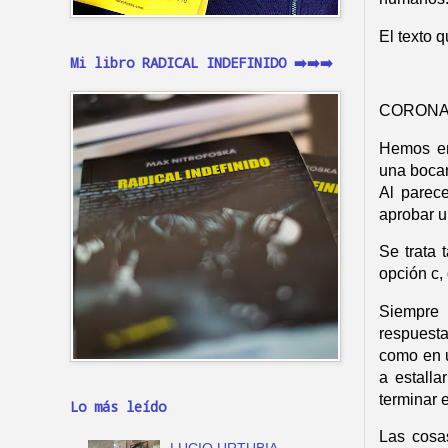
El texto 
Mi libro RADICAL INDEFINIDO ➡️➡️➡️
CORONA
Hemos en
una bocan
Al parece
aprobar u
S
e trata 
opción c,
Siempre
respuesta
como en 
a estall
terminar 
Lo más leído
Las cosa
LUCIO URTUBIA