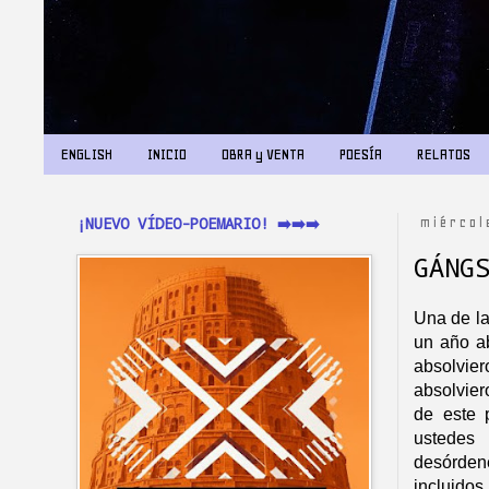
ENGLISH
INICIO
OBRA y VENTA
POESÍA
RELATOS
¡NUEVO VÍDEO-POEMARIO! ➡️➡️➡️
miércol
GÁNG
Una de la
un año ab
absolvie
absolvier
de este 
ustedes
desórden
incluidos.