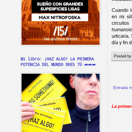
Cuando le
en mi sil
circuito
humanoid
urticaria
día y fin
Posted b
Mi libro: ¡HAZ ALGO! LA PRIMERA
POTENCIA DEL MUNDO ERES TÚ ➡️➡️➡️
Entrada m
La primer