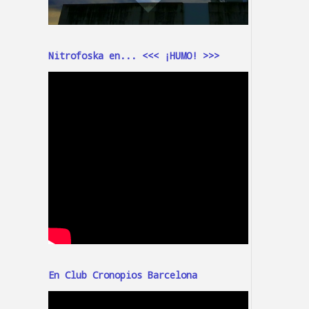
Nitrofoska en... <<< ¡HUMO! >>>
En Club Cronopios Barcelona