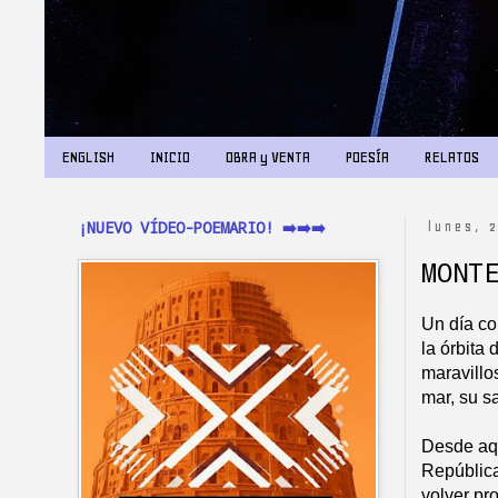
ENGLISH
INICIO
OBRA y VENTA
POESÍA
RELATOS
¡NUEVO VÍDEO-POEMARIO! ➡️➡️➡️
lunes, 
MONT
Un día co
la órbita
maravillos
mar, su s
Desde aqu
República
volver pro