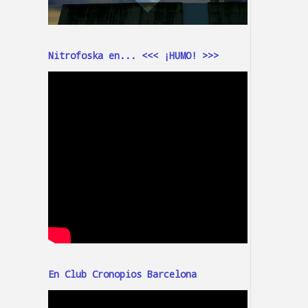
Nitrofoska en... <<< ¡HUMO! >>>
En Club Cronopios Barcelona