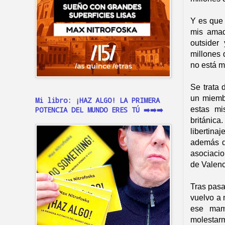
Y es que e
mis amad
outsider
millones 
no está m
Se trata 
un miembr
Mi libro: ¡HAZ ALGO! LA PRIMERA
estas mi
POTENCIA DEL MUNDO ERES TÚ ➡️➡️➡️
británica
libertina
además de
asociacio
de Valenc
Tras pasa
vuelvo a
ese mam
molestar