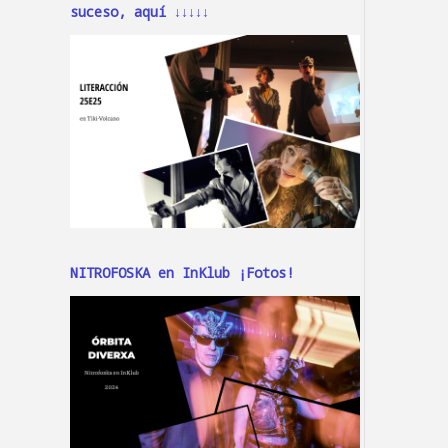
suceso, aquí ↓↓↓↓↓
NITROFOSKA en InKlub ¡Fotos!