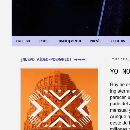
ENGLISH
INICIO
OBRA y VENTA
POESÍA
RELATOS
¡NUEVO VÍDEO-POEMARIO! ➡️➡️➡️
martes,
YO N
Hoy he es
Inglaterr
parecer, 
parte del
mensual y
Aunque no
oeste de 
millones d