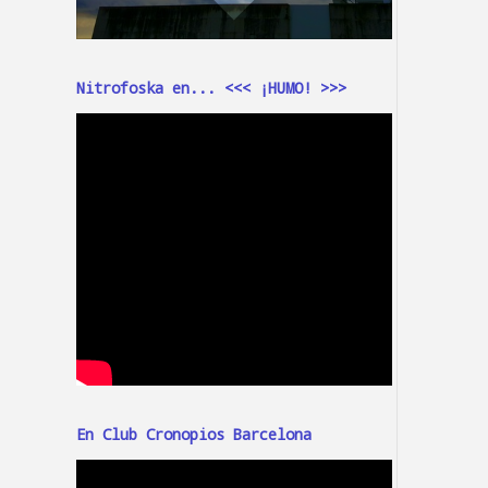
Nitrofoska en... <<< ¡HUMO! >>>
En Club Cronopios Barcelona