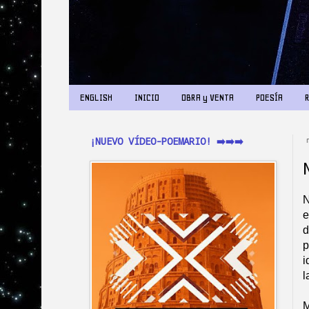
ENGLISH
INICIO
OBRA y VENTA
POESÍA
¡NUEVO VÍDEO-POEMARIO! ➡️➡️➡️
N
e
d
p
i
l
M