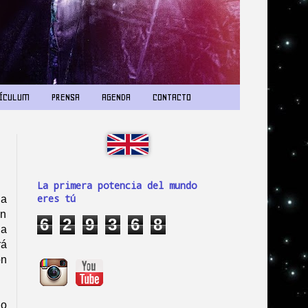
ÍCULUM
PRENSA
AGENDA
CONTACTO
La primera potencia del mundo
eres tú
la
an
6
2
9
3
6
8
la
rá
on
do