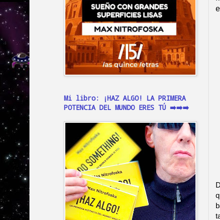
e
Mi libro: ¡HAZ ALGO! LA PRIMERA
POTENCIA DEL MUNDO ERES TÚ ➡️➡️➡️
D
q
b
t