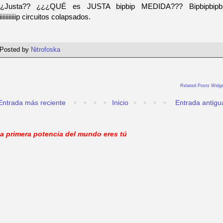
¿Justa?? ¿¿¿QUÉ es JUSTA bipbip MEDIDA??? Bipbipbipb
iiiiiiiiiiip circuitos colapsados.
Posted by
Nitrofoska
Related Posts Widge
Entrada más reciente
Inicio
Entrada antigu
a primera potencia del mundo eres tú