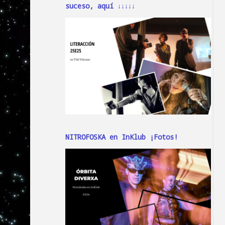
suceso, aquí ↓↓↓↓↓
NITROFOSKA en InKlub ¡Fotos!