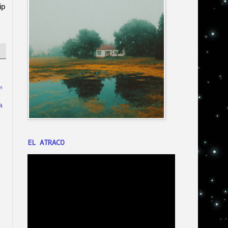
ip
t
a
EL ATRACO