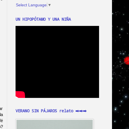
Select Language
▼
UN HIPOPÓTAMO Y UNA NIÑA
ar
VERANO SIN PÁJAROS relato ➡️➡️➡️
da
fé
o?