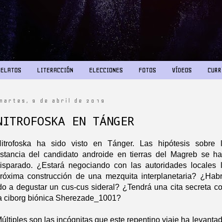
RELATOS
LITERACCIÓN
ELECCIONES
FOTOS
VÍDEOS
CURR
martes, 9 de abril de 2019
NITROFOSKA EN TÁNGER
itrofoska ha sido visto en Tánger. Las hipótesis sobre 
stancia del candidato androide en tierras del Magreb se h
isparado. ¿Estará negociando
con las autoridades locales 
róxima construcción de una mezquita interplanetaria? ¿Hab
do a degustar un cus-cus sideral? ¿Tendrá una cita secreta c
a ciborg
biónica
Sherezade_
1001
?
últiples son las incógnitas que este repentino viaje ha levanta