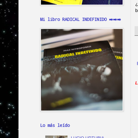
¿
b
Mi libro RADICAL INDEFINIDO ➡️➡️➡️
L
Lo más leído
LUCIO URTUBIA