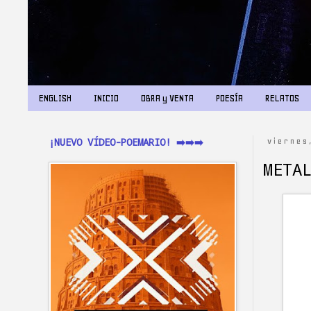
ENGLISH
INICIO
OBRA y VENTA
POESÍA
RELATOS
¡NUEVO VÍDEO-POEMARIO! ➡️➡️➡️
viernes
META