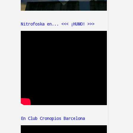
Nitrofoska en... <<< ¡HUMO! >>>
En Club Cronopios Barcelona