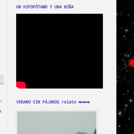
UN HIPOPÓTAMO Y UNA NIÑA
VERANO SIN PÁJAROS relato ➡️➡️➡️
t
a