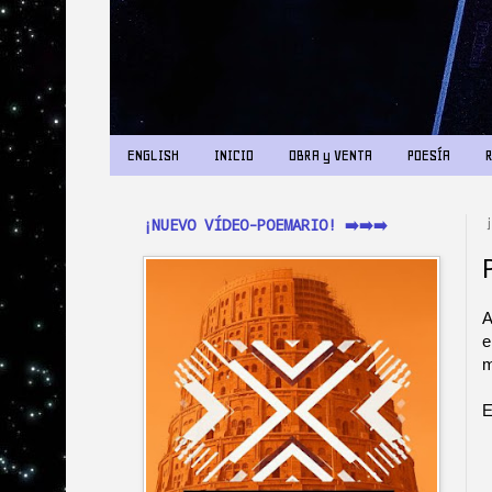
ENGLISH
INICIO
OBRA y VENTA
POESÍA
¡NUEVO VÍDEO-POEMARIO! ➡️➡️➡️
A
e
m
E