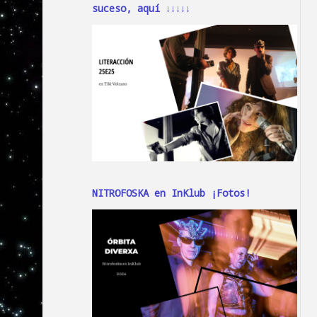
suceso, aquí ↓↓↓↓↓
NITROFOSKA en InKlub ¡Fotos!