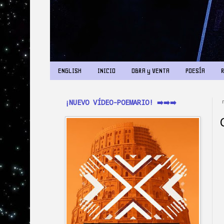
ENGLISH
INICIO
OBRA y VENTA
POESÍA
¡NUEVO VÍDEO-POEMARIO! ➡️➡️➡️