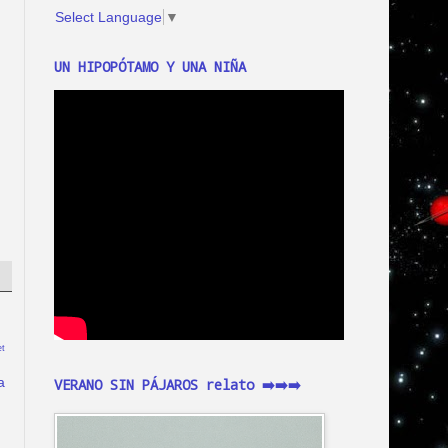
Select Language
▼
UN HIPOPÓTAMO Y UNA NIÑA
t
a
VERANO SIN PÁJAROS relato ➡️➡️➡️