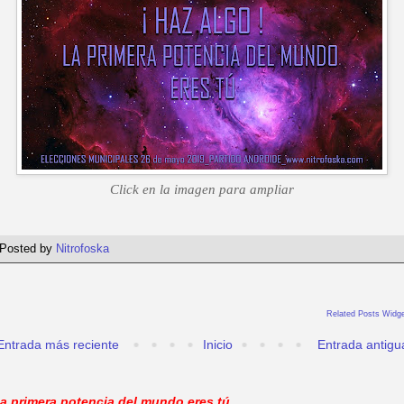
Click en la imagen para ampliar
Posted by
Nitrofoska
Related Posts Widge
Entrada más reciente
Inicio
Entrada antigu
a primera potencia del mundo eres tú