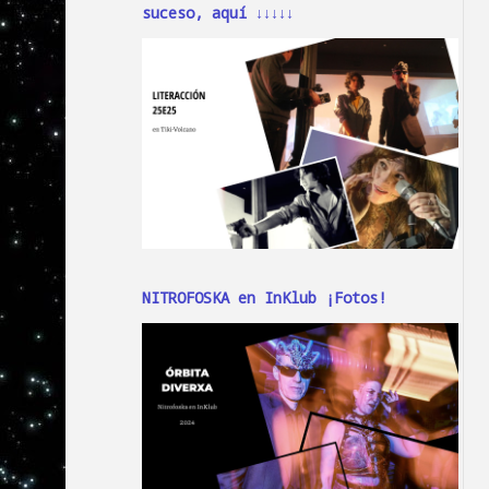
suceso, aquí ↓↓↓↓↓
NITROFOSKA en InKlub ¡Fotos!