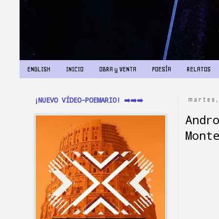
ENGLISH
INICIO
OBRA y VENTA
POESÍA
RELATOS
¡NUEVO VÍDEO-POEMARIO! ➡️➡️➡️
martes,
Andr
Mont