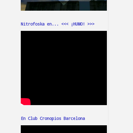
Nitrofoska en... <<< ¡HUMO! >>>
En Club Cronopios Barcelona