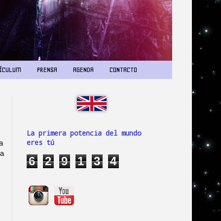
ÍCULUM
PRENSA
AGENDA
CONTACTO
La primera potencia del mundo
eres tú
a
la
6
2
9
1
3
4