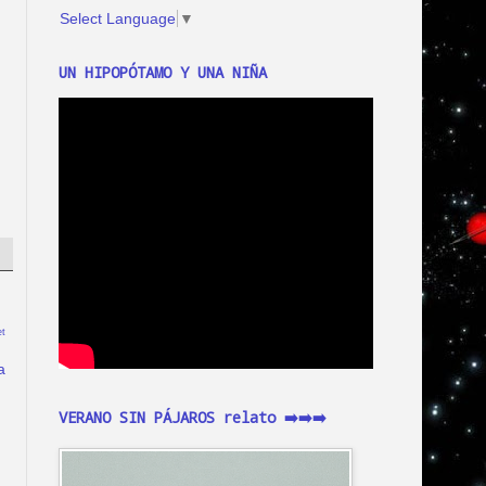
Select Language
▼
UN HIPOPÓTAMO Y UNA NIÑA
t
a
VERANO SIN PÁJAROS relato ➡️➡️➡️