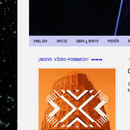
ENGLISH
INICIO
OBRA y VENTA
POESÍA
¡NUEVO VÍDEO-POEMARIO! ➡️➡️➡️
f