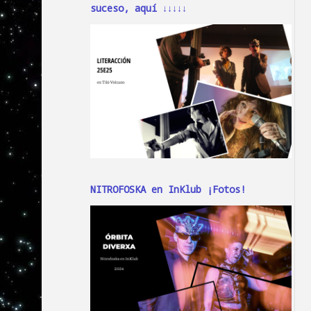
suceso, aquí ↓↓↓↓↓
NITROFOSKA en InKlub ¡Fotos!