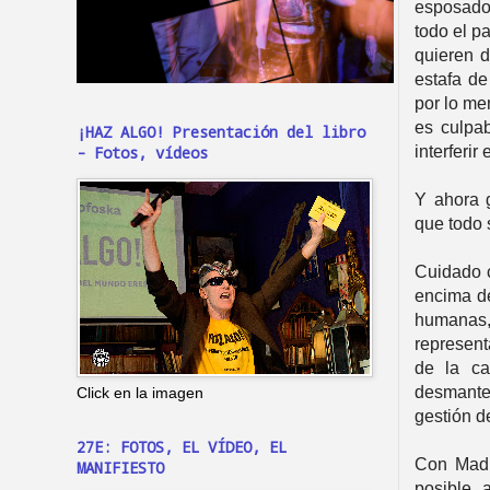
esposado 
todo el p
quieren d
estafa de
por lo me
es culpab
¡HAZ ALGO! Presentación del libro
interferir
- Fotos, vídeos
Y ahora 
que todo 
Cuidado 
encima de
humanas, 
represent
de la ca
desmante
Click en la imagen
gestión d
27E: FOTOS, EL VÍDEO, EL
Con Madr
MANIFIESTO
posible 