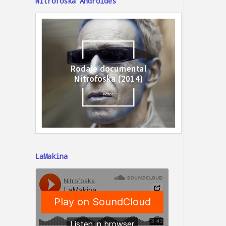
Nitrofoska Androides
LaMakina