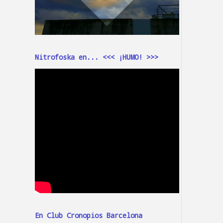
Nitrofoska en... <<< ¡HUMO! >>>
En Club Cronopios Barcelona