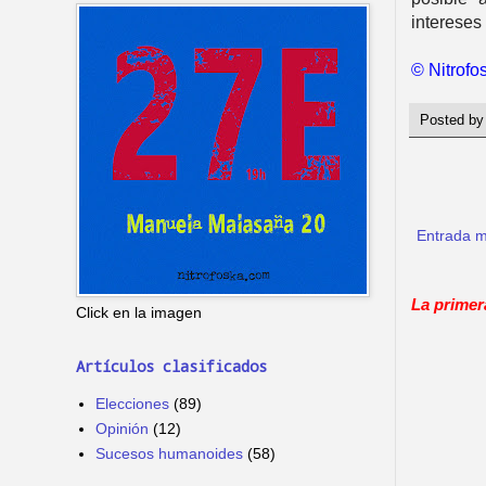
intereses
© Nitrofo
Posted b
Entrada m
La primer
Click en la imagen
Artículos clasificados
Elecciones
(89)
Opinión
(12)
Sucesos humanoides
(58)