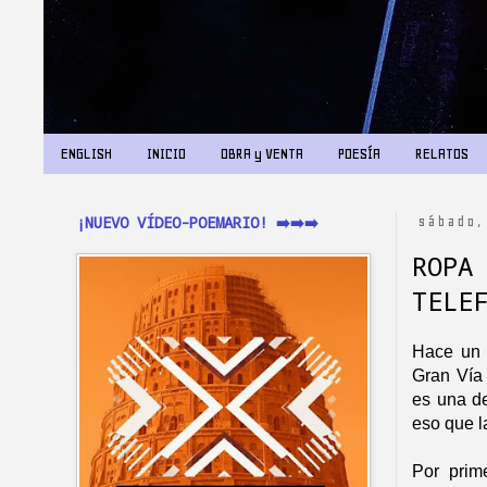
ENGLISH
INICIO
OBRA y VENTA
POESÍA
RELATOS
¡NUEVO VÍDEO-POEMARIO! ➡️➡️➡️
sábado,
ROPA
TELE
Hace un 
Gran Vía 
es una de
eso que l
Por prim