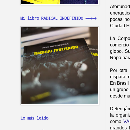
Afortun
energétic
Mi libro RADICAL INDEFINIDO ➡️➡️➡️
pocas ho
Ciudad 
La Corpo
comercio
globo. S
Ropa bara
Por otra
disparar 
En Brasil
un grupo
desde muc
Deténgám
la organi
Lo más leído
como
VA
grandes f