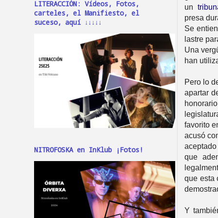
LITERACCIÓN: Vídeos, Fotos,
un
tribun
carteles, el Manifiesto, el
presa dur
suceso, aquí ↓↓↓↓↓
Se entien
lastre pa
Una vergü
han utili
Pero lo d
apartar d
honorario
legislatu
favorito 
acusó com
aceptado 
NITROFOSKA en InKlub ¡Fotos!
que ade
legalment
que esta 
demostra
Y tambié