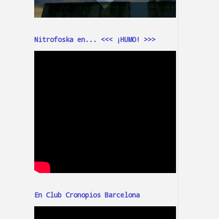
Nitrofoska en... <<< ¡HUMO! >>>
En Club Cronopios Barcelona