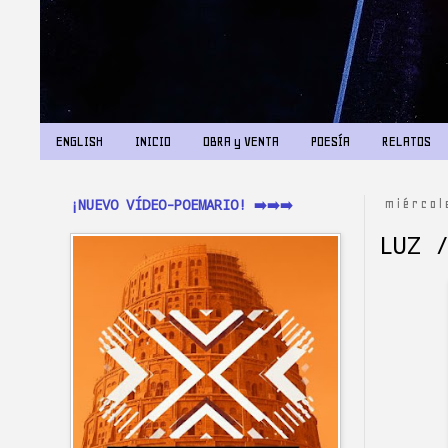
ENGLISH
INICIO
OBRA y VENTA
POESÍA
RELATOS
¡NUEVO VÍDEO-POEMARIO! ➡️➡️➡️
miércol
LUZ 