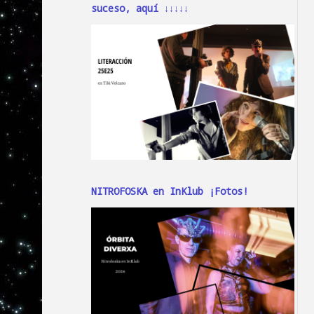
suceso, aquí ↓↓↓↓↓
NITROFOSKA en InKlub ¡Fotos!