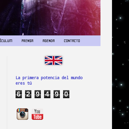
ÍCULUM
PRENSA
AGENDA
CONTACTO
La primera potencia del mundo
eres tú
6
2
9
4
9
0