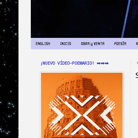
ENGLISH
INICIO
OBRA y VENTA
POESÍA
¡NUEVO VÍDEO-POEMARIO! ➡️➡️➡️