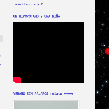
Select Language
▼
UN HIPOPÓTAMO Y UNA NIÑA
t
a
VERANO SIN PÁJAROS relato ➡️➡️➡️